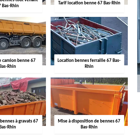
 bennes tout venant
Tarif location benne 67 Bas-Rhin
7 Bas-Rhin
de camion benne 67
Location bennes ferraille 67 Bas-
Bas-Rhin
Rhin
 bennes à gravats 67
Mise à disposition de bennes 67
Bas-Rhin
Bas-Rhin