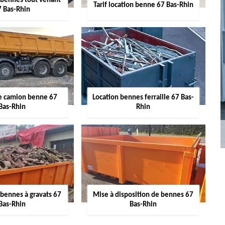
 bennes tout venant
Tarif location benne 67 Bas-Rhin
7 Bas-Rhin
de camion benne 67
Location bennes ferraille 67 Bas-
Bas-Rhin
Rhin
 bennes à gravats 67
Mise à disposition de bennes 67
Bas-Rhin
Bas-Rhin