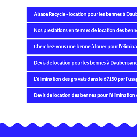
Alsace Recycle - location pour les bennes à Dau
Nos prestations en termes de location des ben
Cherchez-vous une benne à louer pour l'élimina
Devis de location pour les bennes à Daubensan
L'élimination des gravats dans le 67150 par l'us
Devis de location des bennes pour l'éliminatio