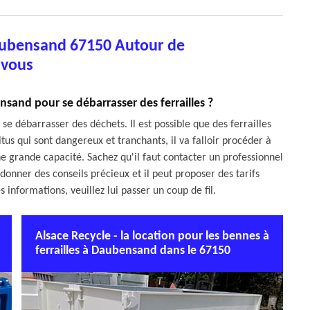
aubensand 67150 Autour de
vous
sand pour se débarrasser des ferrailles ?
se débarrasser des déchets. Il est possible que des ferrailles
tus qui sont dangereux et tranchants, il va falloir procéder à
e grande capacité. Sachez qu'il faut contacter un professionnel
 donner des conseils précieux et il peut proposer des tarifs
 informations, veuillez lui passer un coup de fil.
Alsace Recycle - la location pour les bennes à
ferrailles à Daubensand dans le 67150