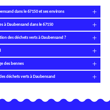
bensand dans le 67150 et ses environs
nes à Daubensand dans le 67150
tion des déchets verts à Daubensand ?
d
age des bennes
n des déchets verts à Daubensand