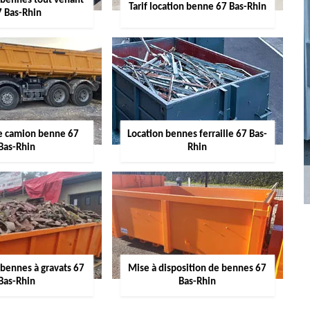
 bennes tout venant
Tarif location benne 67 Bas-Rhin
7 Bas-Rhin
de camion benne 67
Location bennes ferraille 67 Bas-
Bas-Rhin
Rhin
 bennes à gravats 67
Mise à disposition de bennes 67
Bas-Rhin
Bas-Rhin