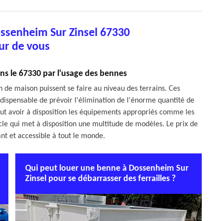
ssenheim Sur Zinsel 67330
ur de vous
ans le 67330 par l'usage des bennes
n de maison puissent se faire au niveau des terrains. Ces
indispensable de prévoir l'élimination de l'énorme quantité de
 faut avoir à disposition les équipements appropriés comme les
ycle qui met à disposition une multitude de modèles. Le prix de
ant et accessible à tout le monde.
Qui peut louer une benne à Dossenheim Sur
Zinsel pour se débarrasser des ferrailles ?