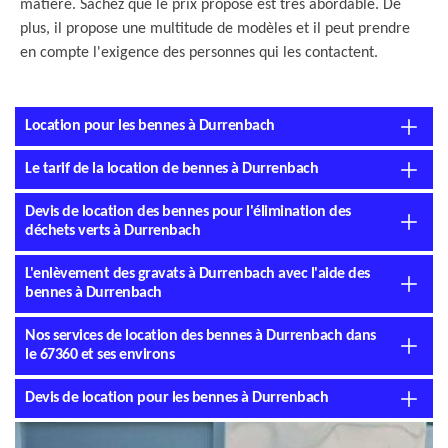
matière. Sachez que le prix proposé est très abordable. De
plus, il propose une multitude de modèles et il peut prendre
en compte l'exigence des personnes qui les contactent.
Location pour les bennes à Durrenbach
Le tarif de la location de bennes à Durrenbach
Devis de location des bennes pour l'élimination des
déchets verts à Durrenbach
L'enlèvement des gravats à Durrenbach avec l'aide des
bennes à Durrenbach
Nos services de location des bennes à Durrenbach dans
le 67360 et ses environs
Devis de location pour les bennes à Durrenbach