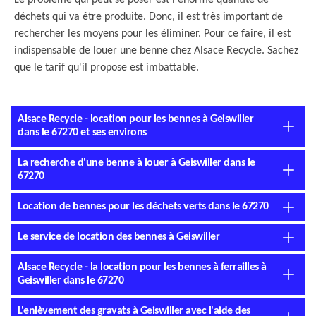
Le problème qui peut se poser est l'énorme quantité de
déchets qui va être produite. Donc, il est très important de
rechercher les moyens pour les éliminer. Pour ce faire, il est
indispensable de louer une benne chez Alsace Recycle. Sachez
que le tarif qu'il propose est imbattable.
Alsace Recycle - location pour les bennes à Geiswiller
dans le 67270 et ses environs
La recherche d'une benne à louer à Geiswiller dans le
67270
Location de bennes pour les déchets verts dans le 67270
Le service de location des bennes à Geiswiller
Alsace Recycle - la location pour les bennes à ferrailles à
Geiswiller dans le 67270
L'enlèvement des gravats à Geiswiller avec l'aide des