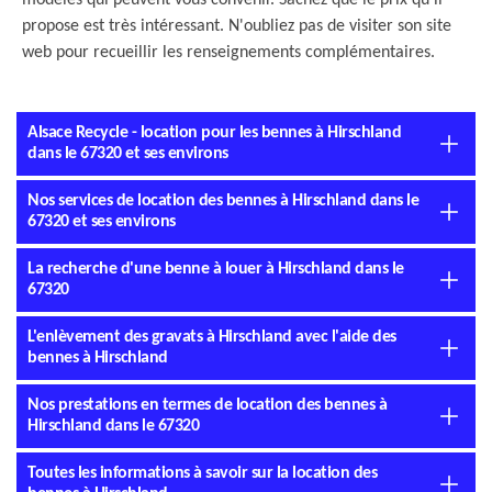
modèles qui peuvent vous convenir. Sachez que le prix qu'il
propose est très intéressant. N'oubliez pas de visiter son site
web pour recueillir les renseignements complémentaires.
Alsace Recycle - location pour les bennes à Hirschland
dans le 67320 et ses environs
Nos services de location des bennes à Hirschland dans le
67320 et ses environs
La recherche d'une benne à louer à Hirschland dans le
67320
L'enlèvement des gravats à Hirschland avec l'aide des
bennes à Hirschland
Nos prestations en termes de location des bennes à
Hirschland dans le 67320
Toutes les informations à savoir sur la location des