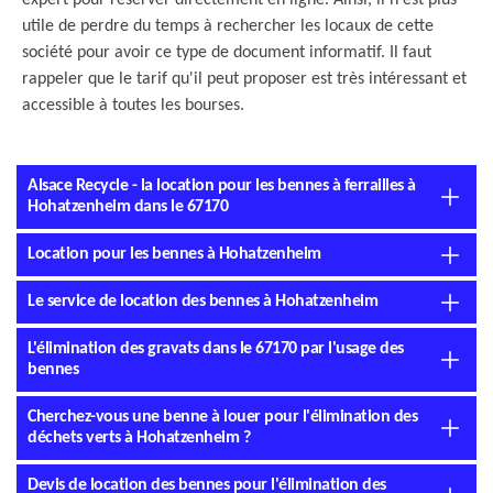
expert pour réserver directement en ligne. Ainsi, il n'est plus
utile de perdre du temps à rechercher les locaux de cette
société pour avoir ce type de document informatif. Il faut
rappeler que le tarif qu'il peut proposer est très intéressant et
accessible à toutes les bourses.
Alsace Recycle - la location pour les bennes à ferrailles à
Hohatzenheim dans le 67170
Location pour les bennes à Hohatzenheim
Le service de location des bennes à Hohatzenheim
L'élimination des gravats dans le 67170 par l'usage des
bennes
Cherchez-vous une benne à louer pour l'élimination des
déchets verts à Hohatzenheim ?
Devis de location des bennes pour l'élimination des