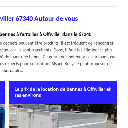
willer 67340 Autour de vous
bennes à ferrailles à Offwiller dans le 67340
e déchets peuvent être produits. Il est fréquent de rencontrer
eux, car ils sont tranchants. Donc, il faut les éliminer le plus
é de louer une benne. Ce genre de conteneurs est à louer, car
 des experts pour la location. Alsace Recycle peut proposer des
s abordables.
Le prix de la location de bennes à Offwiller et
ses environs