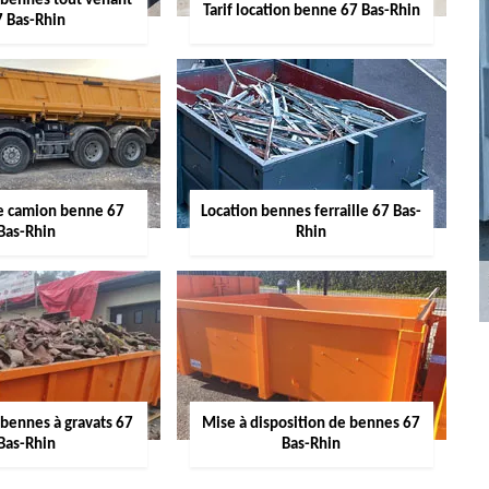
 bennes tout venant
Tarif location benne 67 Bas-Rhin
7 Bas-Rhin
de camion benne 67
Location bennes ferraille 67 Bas-
Bas-Rhin
Rhin
 bennes à gravats 67
Mise à disposition de bennes 67
Bas-Rhin
Bas-Rhin