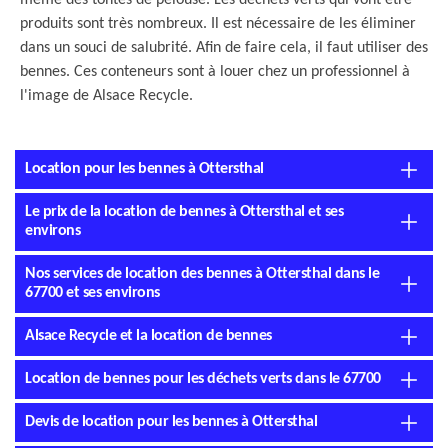
même des tontes de pelouse. Les déchets verts qui vont être
produits sont très nombreux. Il est nécessaire de les éliminer
dans un souci de salubrité. Afin de faire cela, il faut utiliser des
bennes. Ces conteneurs sont à louer chez un professionnel à
l'image de Alsace Recycle.
Location pour les bennes à Ottersthal
Le prix de la location de bennes à Ottersthal et ses
environs
Nos services de location des bennes à Ottersthal dans le
67700 et ses environs
Alsace Recycle et la location de bennes
Location de bennes pour les déchets verts dans le 67700
Devis de location pour les bennes à Ottersthal