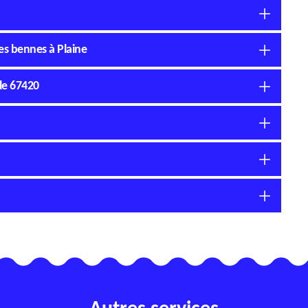
des bennes à Plaine
le 67420