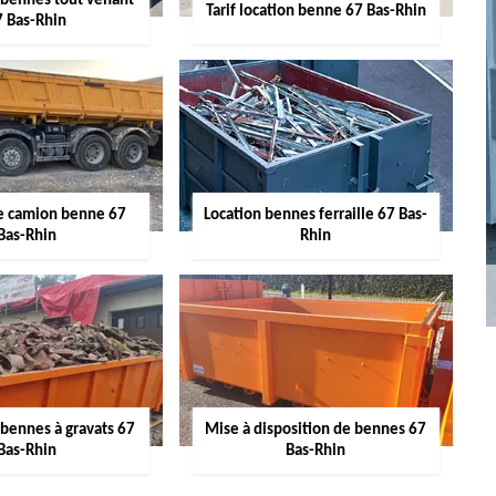
 bennes tout venant
Tarif location benne 67 Bas-Rhin
7 Bas-Rhin
de camion benne 67
Location bennes ferraille 67 Bas-
Bas-Rhin
Rhin
 bennes à gravats 67
Mise à disposition de bennes 67
Bas-Rhin
Bas-Rhin