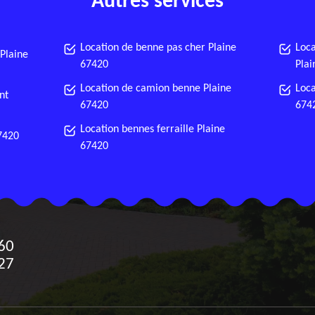
Autres services
Location de benne pas cher Plaine
Loca
 Plaine
67420
Plai
Location de camion benne Plaine
Loca
nt
67420
674
Location bennes ferraille Plaine
67420
67420
60
27