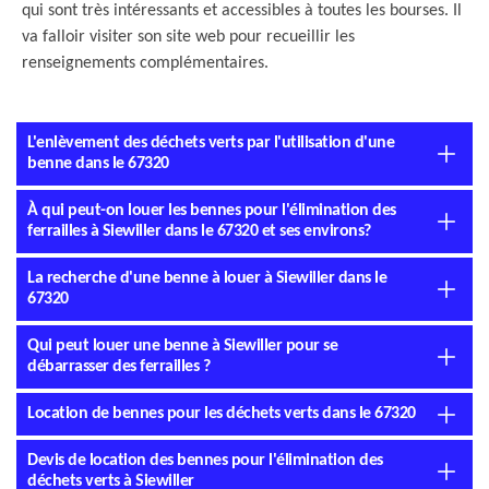
qui sont très intéressants et accessibles à toutes les bourses. Il
va falloir visiter son site web pour recueillir les
renseignements complémentaires.
L'enlèvement des déchets verts par l'utilisation d'une
benne dans le 67320
À qui peut-on louer les bennes pour l'élimination des
ferrailles à Siewiller dans le 67320 et ses environs?
La recherche d'une benne à louer à Siewiller dans le
67320
Qui peut louer une benne à Siewiller pour se
débarrasser des ferrailles ?
Location de bennes pour les déchets verts dans le 67320
Devis de location des bennes pour l'élimination des
déchets verts à Siewiller