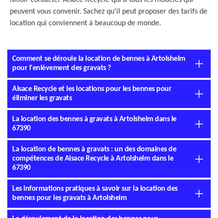
falloir contacter Alsace Recycle qui a tous les modèles qui
peuvent vous convenir. Sachez qu'il peut proposer des tarifs de
location qui conviennent à beaucoup de monde.
Comment se déroule la location de bennes à Artolsheim
pour l'enlèvement des gravats ?
Alsace Recycle et les locations pour les bennes pour
éliminer les gravats
La location des bennes à gravats à Artolsheim dans le
67390
La location de bennes à gravats : un des domaines de
compétences de Alsace Recycle à Artolsheim dans le
67390
Les informations pratiques à savoir sur la location des
bennes pour les gravats à Artolsheim