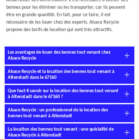
débarrasser des biens inutiles. Il est nécessaire d'utiliser des
bennes pour les éliminer ou les transporter, car ils peuvent
être en grande quantité. En fait, pour ce faire, il est
nécessaire de les louer chez des experts. Alsace Recycle
propose des tarifs de location qui sont très attractifs.
Les avantages de louer des bennes tout venant chez
Alsace Recycle
Alsace Recycle et la location des bennes tout venant à
Altenstadt dans le 67160
Que faut-il savoir sur la location des bennes tout venant
à Altenstadt dans le 67160 ?
Alsace Recycle : un professionnel de la location des
bennes tout venant à Altenstadt
La location des bennes tout venant : une spécialité de
Alsace Recycle à Altenstadt