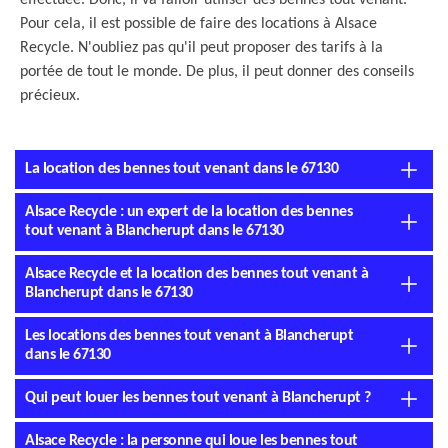
effectuée. Donc, il va falloir utiliser des bennes tout venant.
Pour cela, il est possible de faire des locations à Alsace
Recycle. N'oubliez pas qu'il peut proposer des tarifs à la
portée de tout le monde. De plus, il peut donner des conseils
précieux.
La location des bennes tout venant dans le 67130
Alsace Recycle : un expert de la location des bennes
tout venant à Blancherupt dans le 67130
Alsace Recycle et la location des bennes tout venant à
Blancherupt dans le 67130
Les locations des bennes tout venant à Blancherupt
dans le 67130
Qui peut louer les bennes tout venant à Blancherupt ?
Alsace Recycle : la personne qui loue les bennes tout