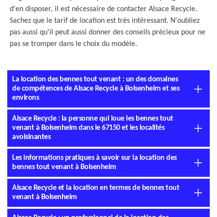
d'en disposer, il est nécessaire de contacter Alsace Recycle.
Sachez que le tarif de location est très intéressant. N'oubliez
pas aussi qu'il peut aussi donner des conseils précieux pour ne
pas se tromper dans le choix du modèle.
La location des bennes tout venant : un des domaines
de compétences de Alsace Recycle à Bolsenheim et ses
environs
Alsace Recycle : la personne qui loue les bennes tout
venant à Bolsenheim dans le 67150 et les localités
avoisinantes
Les informations pratiques à savoir sur la location des
bennes tout venant à Bolsenheim
Alsace Recycle et la location en termes de bennes tout
venant à Bolsenheim