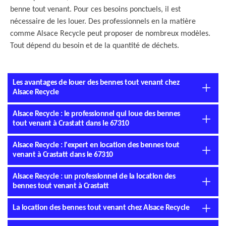
benne tout venant. Pour ces besoins ponctuels, il est
nécessaire de les louer. Des professionnels en la matière
comme Alsace Recycle peut proposer de nombreux modèles.
Tout dépend du besoin et de la quantité de déchets.
Les avantages de louer des bennes tout venant chez
Alsace Recycle
Alsace Recycle : le professionnel qui loue des bennes
tout venant à Crastatt dans le 67310
Alsace Recycle : l'expert en location des bennes tout
venant à Crastatt dans le 67310
Alsace Recycle : un professionnel de la location des
bennes tout venant à Crastatt
La location des bennes tout venant chez Alsace Recycle