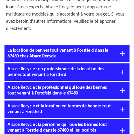
venant est alors indispensable. Par conséquent, il faut les
louer à des experts. Alsace Recycle peut proposer une
multitude de modèles qui s'accordent à votre budget. Si vous
avez besoin d'autres informations, veuillez le téléphoner
directement.
La location de bennes tout venant à Forstfeld dans le
67480 chez Alsace Recycle
Alsace Recycle : un professionnel de la location des
bennes tout venant à Forstfeld
Alsace Recycle : le professionnel qui loue des bennes
tout venant à Forstfeld dans le 67480
Alsace Recycle et la location en termes de bennes tout
venant à Forstfeld
Alsace Recycle : la personne qui loue les bennes tout
venant à Forstfeld dans le 67480 et les localités