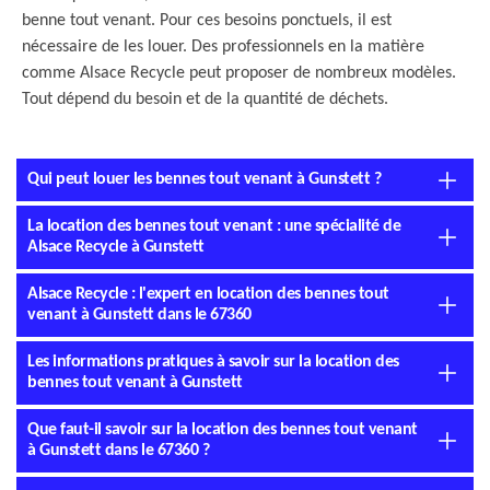
benne tout venant. Pour ces besoins ponctuels, il est
nécessaire de les louer. Des professionnels en la matière
comme Alsace Recycle peut proposer de nombreux modèles.
Tout dépend du besoin et de la quantité de déchets.
Qui peut louer les bennes tout venant à Gunstett ?
La location des bennes tout venant : une spécialité de
Alsace Recycle à Gunstett
Alsace Recycle : l'expert en location des bennes tout
venant à Gunstett dans le 67360
Les informations pratiques à savoir sur la location des
bennes tout venant à Gunstett
Que faut-il savoir sur la location des bennes tout venant
à Gunstett dans le 67360 ?