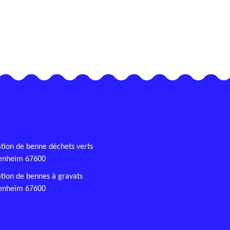
tion de benne déchets verts
senheim 67600
tion de bennes à gravats
senheim 67600