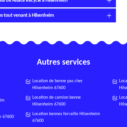
ité de Alsace Recycle à Hilsenheim
es tout venant à Hilsenheim
Autres services
Location de benne pas cher
Loca
Hilsenheim 67600
Hil
Location de camion benne
Loca
eim
Hilsenheim 67600
Hil
Location bennes ferraille Hilsenheim
m 67600
67600