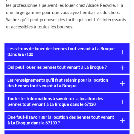
les professionnels peuvent les louer chez Alsace Recycle. Il a
une large gamme pour que vous ayez l'embarras du choix.
Sachez qu'il peut proposer des tarifs qui sont très intéressants
et accessibles à toutes les bourses.
Les raisons de louer des bennes tout venant à La Broque
dans le 67130
Qui peut louer les bennes tout venant à La Broque ?
Les renseignements qu'il faut retenir pour la location
des bennes tout venant à La Broque
Toutes les informations à savoir sur la location des
bennes tout venant à La Broque dans le 67130
Que faut-il savoir sur la location des bennes tout venant
à La Broque dans le 67130 ?