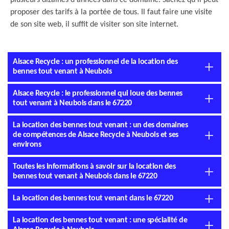
plusieurs dizaines d'années dans ce domaine. Sachez qu'il peut
proposer des tarifs à la portée de tous. Il faut faire une visite
de son site web, il suffit de visiter son site internet.
Alsace Recycle : un professionnel de la location des
bennes tout venant à Neubois
Alsace Recycle : le professionnel qui loue des bennes
tout venant à Neubois dans le 67220
La location des bennes tout venant : un des domaines
de compétences de Alsace Recycle à Neubois et ses
environs
Toutes les informations à savoir sur la location des
bennes tout venant à Neubois dans le 67220
La location des bennes tout venant dans le 67220
La location des bennes tout venant : une spécialité de