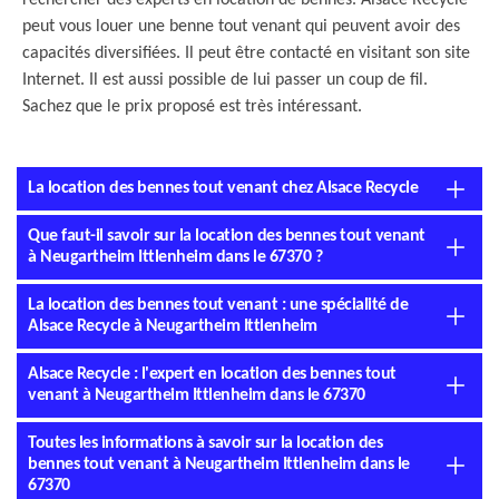
rechercher des experts en location de bennes. Alsace Recycle
peut vous louer une benne tout venant qui peuvent avoir des
capacités diversifiées. Il peut être contacté en visitant son site
Internet. Il est aussi possible de lui passer un coup de fil.
Sachez que le prix proposé est très intéressant.
La location des bennes tout venant chez Alsace Recycle
Que faut-il savoir sur la location des bennes tout venant
à Neugartheim Ittlenheim dans le 67370 ?
La location des bennes tout venant : une spécialité de
Alsace Recycle à Neugartheim Ittlenheim
Alsace Recycle : l'expert en location des bennes tout
venant à Neugartheim Ittlenheim dans le 67370
Toutes les informations à savoir sur la location des
bennes tout venant à Neugartheim Ittlenheim dans le
67370