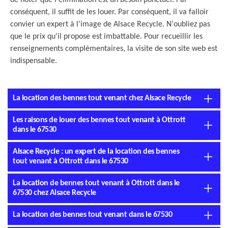
de noter que l'élimination est un besoin ponctuel. Par
conséquent, il suffit de les louer. Par conséquent, il va falloir
convier un expert à l'image de Alsace Recycle. N'oubliez pas
que le prix qu'il propose est imbattable. Pour recueillir les
renseignements complémentaires, la visite de son site web est
indispensable.
La location des bennes tout venant chez Alsace Recycle
Les raisons de louer des bennes tout venant à Ottrott
dans le 67530
Alsace Recycle : un expert de la location des bennes
tout venant à Ottrott dans le 67530
La location de bennes tout venant à Ottrott dans le
67530 chez Alsace Recycle
La location des bennes tout venant dans le 67530