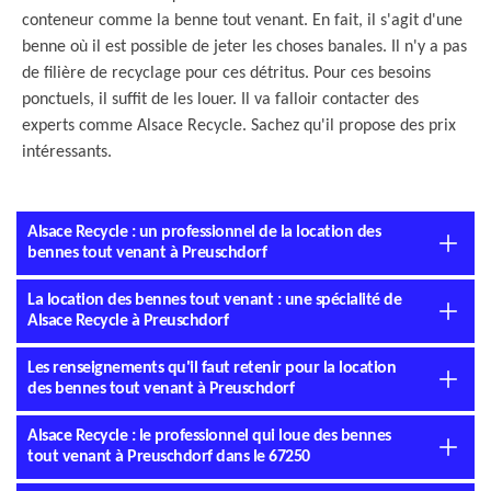
conteneur comme la benne tout venant. En fait, il s'agit d'une
benne où il est possible de jeter les choses banales. Il n'y a pas
de filière de recyclage pour ces détritus. Pour ces besoins
ponctuels, il suffit de les louer. Il va falloir contacter des
experts comme Alsace Recycle. Sachez qu'il propose des prix
intéressants.
Alsace Recycle : un professionnel de la location des
bennes tout venant à Preuschdorf
La location des bennes tout venant : une spécialité de
Alsace Recycle à Preuschdorf
Les renseignements qu'il faut retenir pour la location
des bennes tout venant à Preuschdorf
Alsace Recycle : le professionnel qui loue des bennes
tout venant à Preuschdorf dans le 67250