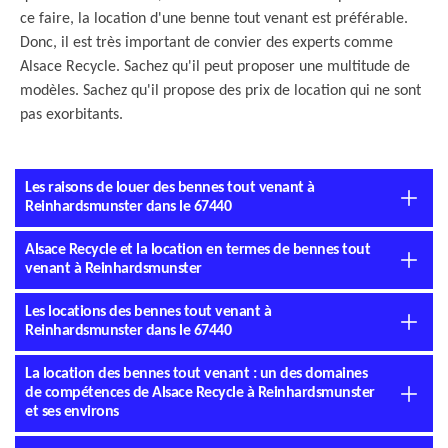
ce faire, la location d'une benne tout venant est préférable.
Donc, il est très important de convier des experts comme
Alsace Recycle. Sachez qu'il peut proposer une multitude de
modèles. Sachez qu'il propose des prix de location qui ne sont
pas exorbitants.
Les raisons de louer des bennes tout venant à
Reinhardsmunster dans le 67440
Alsace Recycle et la location en termes de bennes tout
venant à Reinhardsmunster
Les locations des bennes tout venant à
Reinhardsmunster dans le 67440
La location des bennes tout venant : un des domaines
de compétences de Alsace Recycle à Reinhardsmunster
et ses environs