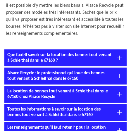
il est possible d'y mettre les biens banals. Alsace Recycle peut
proposer des modèles très intéressants. Sachez que le prix
qu'il va proposer est très intéressant et accessible à toutes les
bourses. N'hésitez pas à visiter son site Internet pour recueillir
les renseignements complémentaires.
Que faut-il savoir sur la location des bennes tout venant
à Schleithal dans le 67160 ?
Alsace Recycle : le professionnel qui loue des bennes
tout venant à Schleithal dans le 67160
La location de bennes tout venant à Schleithal dans le
67160 chez Alsace Recycle
Toutes les informations à savoir sur la location des
bennes tout venant à Schleithal dans le 67160
Les renseignements qu'il faut retenir pour la location