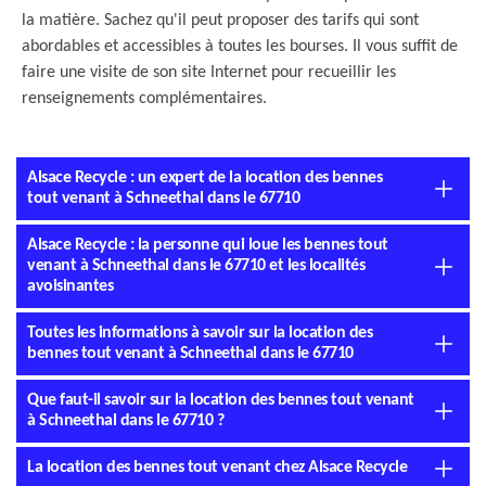
la matière. Sachez qu'il peut proposer des tarifs qui sont
abordables et accessibles à toutes les bourses. Il vous suffit de
faire une visite de son site Internet pour recueillir les
renseignements complémentaires.
Alsace Recycle : un expert de la location des bennes
tout venant à Schneethal dans le 67710
Alsace Recycle : la personne qui loue les bennes tout
venant à Schneethal dans le 67710 et les localités
avoisinantes
Toutes les informations à savoir sur la location des
bennes tout venant à Schneethal dans le 67710
Que faut-il savoir sur la location des bennes tout venant
à Schneethal dans le 67710 ?
La location des bennes tout venant chez Alsace Recycle