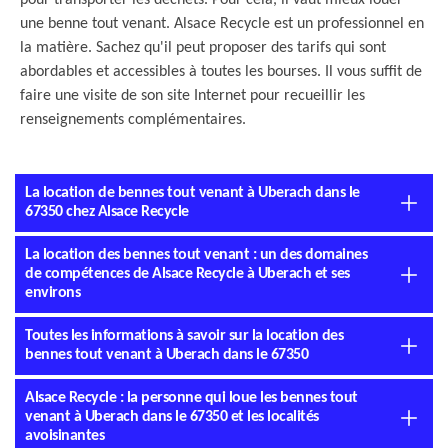
pour transporter les déchets. Pour cela, il vaut mieux louer
une benne tout venant. Alsace Recycle est un professionnel en
la matière. Sachez qu'il peut proposer des tarifs qui sont
abordables et accessibles à toutes les bourses. Il vous suffit de
faire une visite de son site Internet pour recueillir les
renseignements complémentaires.
La location de bennes tout venant à Uberach dans le
67350 chez Alsace Recycle
La location des bennes tout venant : un des domaines
de compétences de Alsace Recycle à Uberach et ses
environs
Toutes les informations à savoir sur la location des
bennes tout venant à Uberach dans le 67350
Alsace Recycle : la personne qui loue les bennes tout
venant à Uberach dans le 67350 et les localités
avoisinantes