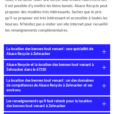
nous, il va falloir louer une benne tout venant. Autrement dit,
il est possible d'y mettre les biens banals. Alsace Recycle peut
proposer des modèles très intéressants. Sachez que le prix
qu'il va proposer est très intéressant et accessible à toutes les
bourses. N'hésitez pas à visiter son site Internet pour recueillir
les renseignements complémentaires.
La location des bennes tout venant : une spécialité de
Alsace Recycle à Zehnacker
Alsace Recycle et la location des bennes tout venant à
Zehnacker dans le 67310
La location des bennes tout venant : un des domaines
de compétences de Alsace Recycle à Zehnacker et ses
environs
Les renseignements qu'il faut retenir pour la location
des bennes tout venant à Zehnacker