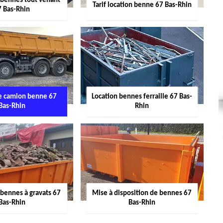
 bennes tout venant
Tarif location benne 67 Bas-Rhin
7 Bas-Rhin
de camion benne 67
Location bennes ferraille 67 Bas-
Bas-Rhin
Rhin
 bennes à gravats 67
Mise à disposition de bennes 67
Bas-Rhin
Bas-Rhin