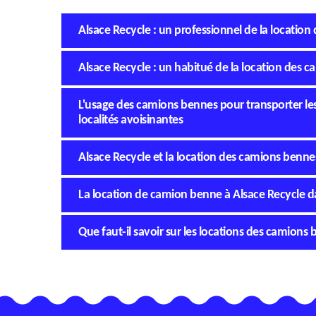
Alsace Recycle : un professionnel de la location
Alsace Recycle : un habitué de la location des 
L'usage des camions bennes pour transporter les 
localités avoisinantes
Alsace Recycle et la location des camions bennes
La location de camion benne à Alsace Recycle d
Que faut-il savoir sur les locations des camions 