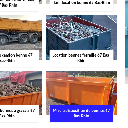
 bennes tout venant
Tarif location benne 67 Bas-Rhin
7 Bas-Rhin
de camion benne 67
Location bennes ferraille 67 Bas-
Bas-Rhin
Rhin
 bennes à gravats 67
Mise à disposition de bennes 67
Bas-Rhin
Bas-Rhin