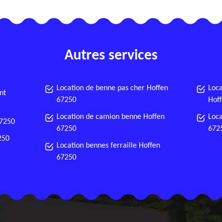
Autres services
Location de benne pas cher Hoffen
Loca
nt
67250
Hof
Location de camion benne Hoffen
Loca
67250
67250
672
250
Location bennes ferraille Hoffen
67250