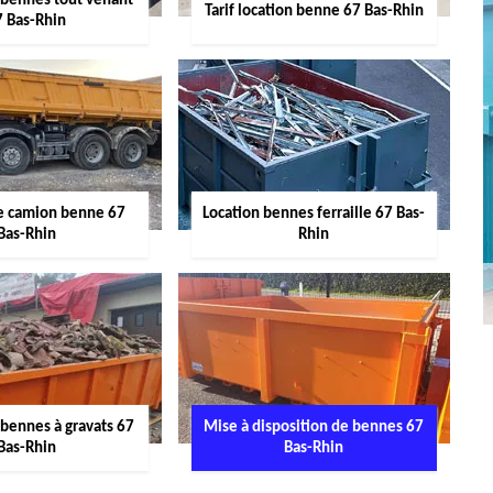
 bennes tout venant
Tarif location benne 67 Bas-Rhin
7 Bas-Rhin
de camion benne 67
Location bennes ferraille 67 Bas-
Bas-Rhin
Rhin
 bennes à gravats 67
Mise à disposition de bennes 67
Bas-Rhin
Bas-Rhin