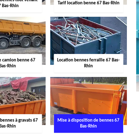
 bennes tout venant
Tarif location benne 67 Bas-Rhin
7 Bas-Rhin
de camion benne 67
Location bennes ferraille 67 Bas-
Bas-Rhin
Rhin
 bennes à gravats 67
Mise à disposition de bennes 67
Bas-Rhin
Bas-Rhin