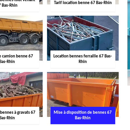
 bennes tout venant
Tarif location benne 67 Bas-Rhin
7 Bas-Rhin
de camion benne 67
Location bennes ferraille 67 Bas-
Bas-Rhin
Rhin
 bennes à gravats 67
Mise à disposition de bennes 67
Bas-Rhin
Bas-Rhin