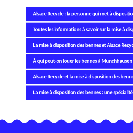
Alsace Recycle : la personne qui met à disposi
Toutes les informations à savoir sur la mise à 
La mise à disposition des bennes et Alsace Recyc
À qui peut-on louer les bennes à Munchhausen 
Alsace Recycle et la mise à disposition des be
La mise à disposition des bennes : une spéciali