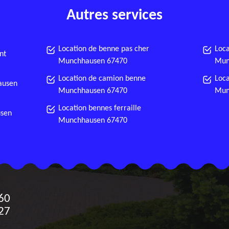
Autres services
Location de benne pas cher
Loca
nt
Munchhausen 67470
Mun
Location de camion benne
Loca
ausen
Munchhausen 67470
Mun
Location bennes ferraille
usen
Munchhausen 67470
60
27