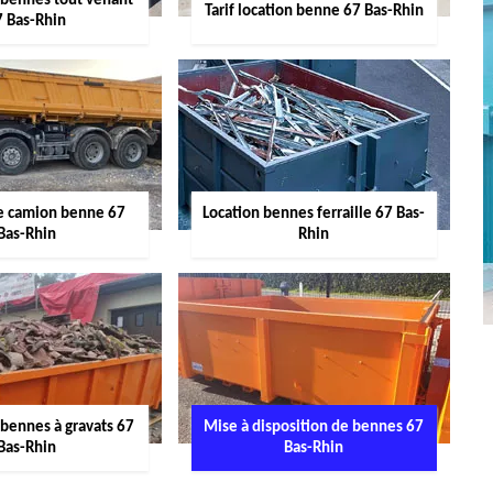
 bennes tout venant
Tarif location benne 67 Bas-Rhin
7 Bas-Rhin
de camion benne 67
Location bennes ferraille 67 Bas-
Bas-Rhin
Rhin
 bennes à gravats 67
Mise à disposition de bennes 67
Bas-Rhin
Bas-Rhin