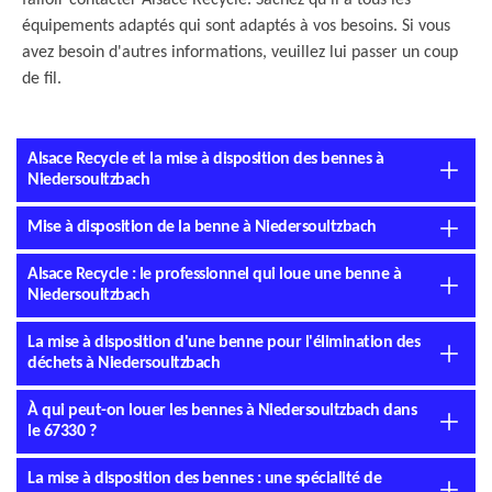
falloir contacter Alsace Recycle. Sachez qu'il a tous les
équipements adaptés qui sont adaptés à vos besoins. Si vous
avez besoin d'autres informations, veuillez lui passer un coup
de fil.
Alsace Recycle et la mise à disposition des bennes à
Niedersoultzbach
Mise à disposition de la benne à Niedersoultzbach
Alsace Recycle : le professionnel qui loue une benne à
Niedersoultzbach
La mise à disposition d'une benne pour l'élimination des
déchets à Niedersoultzbach
À qui peut-on louer les bennes à Niedersoultzbach dans
le 67330 ?
La mise à disposition des bennes : une spécialité de