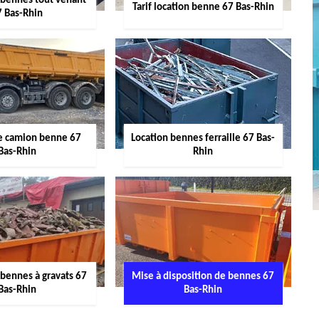
 bennes tout venant
Tarif location benne 67 Bas-Rhin
7 Bas-Rhin
de camion benne 67
Location bennes ferraille 67 Bas-
Bas-Rhin
Rhin
 bennes à gravats 67
Mise à disposition de bennes 67
Bas-Rhin
Bas-Rhin