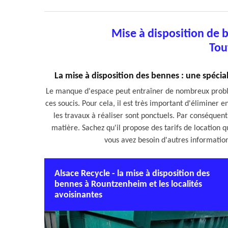
Mise à disposition de
Tou
La mise à disposition des bennes : une spéci
Le manque d'espace peut entraîner de nombreux problème
ces soucis. Pour cela, il est très important d'éliminer 
les travaux à réaliser sont ponctuels. Par conséquent,
matière. Sachez qu'il propose des tarifs de location qu
vous avez besoin d'autres information
Alsace Recycle - la mise à disposition des
bennes à Rountzenheim et les localités
avoisinantes