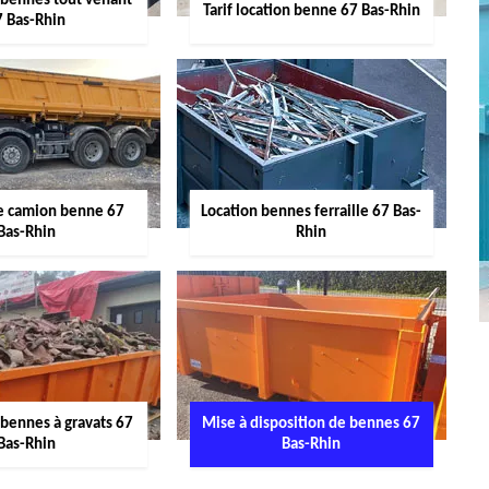
 bennes tout venant
Tarif location benne 67 Bas-Rhin
7 Bas-Rhin
de camion benne 67
Location bennes ferraille 67 Bas-
Bas-Rhin
Rhin
 bennes à gravats 67
Mise à disposition de bennes 67
Bas-Rhin
Bas-Rhin