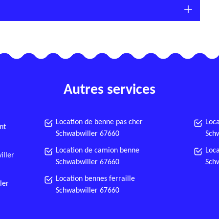
Autres services
Location de benne pas cher
Loca
nt
Schwabwiller 67660
Sch
Location de camion benne
Loca
iller
Schwabwiller 67660
Sch
Location bennes ferraille
ler
Schwabwiller 67660