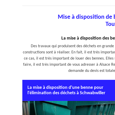
Mise à disposition de
Tou
La mise à disposition des b
Des travaux qui produisent des déchets en grande 
constructions sont à réaliser. En fait, il est très impo
ce cas, il est très important de louer des bennes. Elles 
faire, il est très important de vous adresser à Alsace R
demande du devis est total
La mise à disposition d'une benne pour
l'élimination des déchets à Schwabwiller