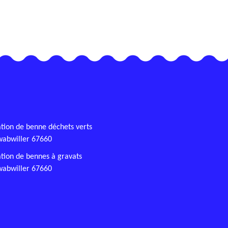
tion de benne déchets verts
wabwiller 67660
tion de bennes à gravats
wabwiller 67660