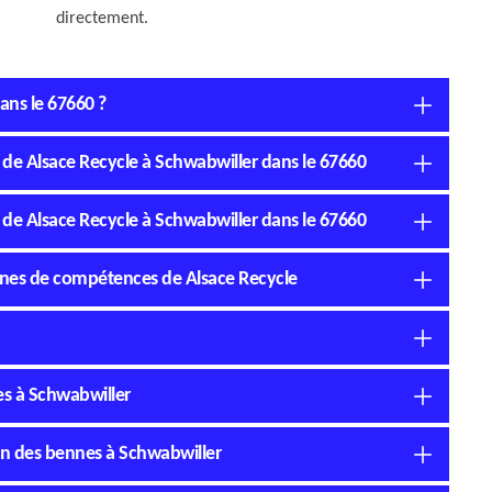
directement.
ans le 67660 ?
é de Alsace Recycle à Schwabwiller dans le 67660
é de Alsace Recycle à Schwabwiller dans le 67660
ines de compétences de Alsace Recycle
es à Schwabwiller
ion des bennes à Schwabwiller