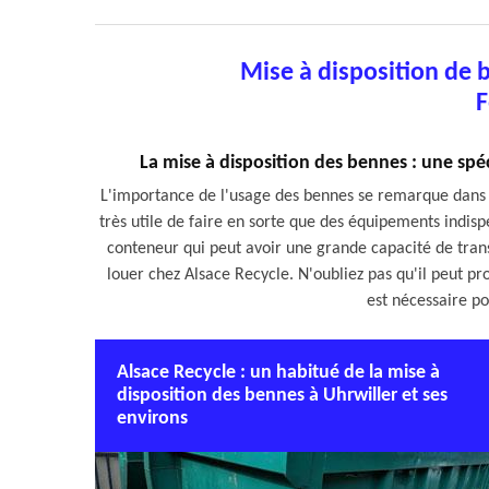
Mise à disposition de 
F
La mise à disposition des bennes : une spéc
L'importance de l'usage des bennes se remarque dans la 
très utile de faire en sorte que des équipements indispen
conteneur qui peut avoir une grande capacité de transp
louer chez Alsace Recycle. N'oubliez pas qu'il peut pro
est nécessaire po
Alsace Recycle : un habitué de la mise à
disposition des bennes à Uhrwiller et ses
environs