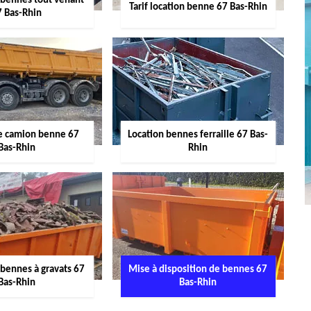
 bennes tout venant
Tarif location benne 67 Bas-Rhin
7 Bas-Rhin
de camion benne 67
Location bennes ferraille 67 Bas-
Bas-Rhin
Rhin
 bennes à gravats 67
Mise à disposition de bennes 67
Bas-Rhin
Bas-Rhin