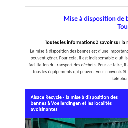
Mise à disposition de
Tou
Toutes les informations à savoir sur la
La mise à disposition des bennes est d'une importance
peuvent gêner. Pour cela, il est indispensable d'utili
facilitation du transport des déchets. Pour ce faire, i
tous les équipements qui peuvent vous convenir. Si v
téléphon
Alsace Recycle - la mise à disposition des
bennes à Voellerdingen et les localités
avoisinantes