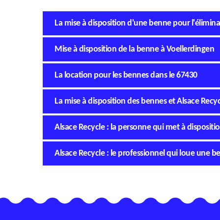
La mise à disposition d'une benne pour l'élimin
Mise à disposition de la benne à Voellerdingen
La location pour les bennes dans le 67430
La mise à disposition des bennes et Alsace Recyc
Alsace Recycle : la personne qui met à disposit
Alsace Recycle : le professionnel qui loue une 