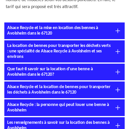
nombre de modèles selon vos besoins ponctuels. En fait, le
tarif qui sera proposé est très attractif.
Alsace Recycle et la mise en location des bennes à
Avolsheim dans le 67120
La location de bennes pour transporter les déchets verts
: une spécialité de Alsace Recycle à Avolsheim et ses
environs
Que faut-il savoir sur la location d'une benne à
Avolsheim dans le 67120?
Alsace Recycle et la location de bennes pour transporter
les déchets à Avolsheim dans le 67120
Alsace Recycle : la personne qui peut louer une benne à
Avolsheim
Les renseignements à savoir sur la location des bennes à
Avolsheim