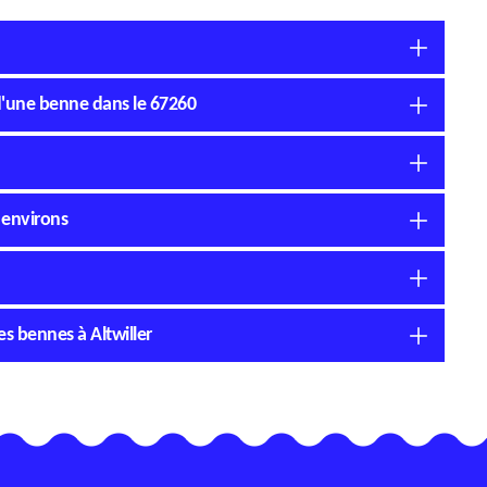
 d'une benne dans le 67260
s environs
es bennes à Altwiller