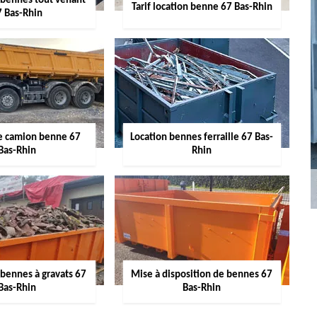
 bennes tout venant
Tarif location benne 67 Bas-Rhin
7 Bas-Rhin
de camion benne 67
Location bennes ferraille 67 Bas-
Bas-Rhin
Rhin
 bennes à gravats 67
Mise à disposition de bennes 67
Bas-Rhin
Bas-Rhin