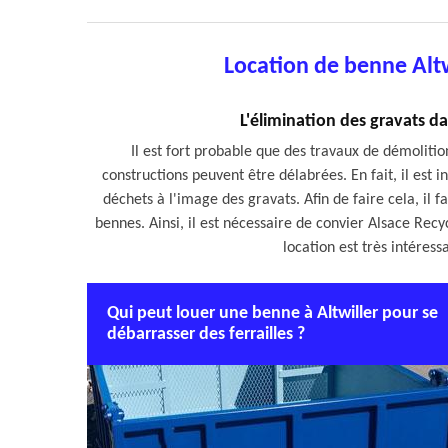
Location de benne Alt
L'élimination des gravats d
Il est fort probable que des travaux de démolitio
constructions peuvent être délabrées. En fait, il est 
déchets à l'image des gravats. Afin de faire cela, il
bennes. Ainsi, il est nécessaire de convier Alsace Rec
location est très intéress
Qui peut louer une benne à Altwiller pour se
débarrasser des ferrailles ?