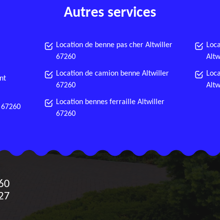
Autres services
Location de benne pas cher Altwiller
Loca
67260
Altw
Location de camion benne Altwiller
Loca
nt
67260
Altw
Location bennes ferraille Altwiller
r 67260
67260
60
27