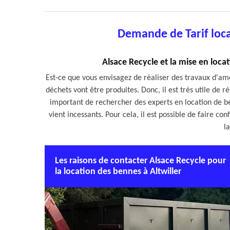
Demande de Tarif loca
Alsace Recycle et la mise en loca
Est-ce que vous envisagez de réaliser des travaux d'am
déchets vont être produites. Donc, il est très utile de ré
important de rechercher des experts en location de b
vient incessants. Pour cela, il est possible de faire c
l
Les raisons de contacter Alsace Recycle pour
la location des bennes à Altwiller