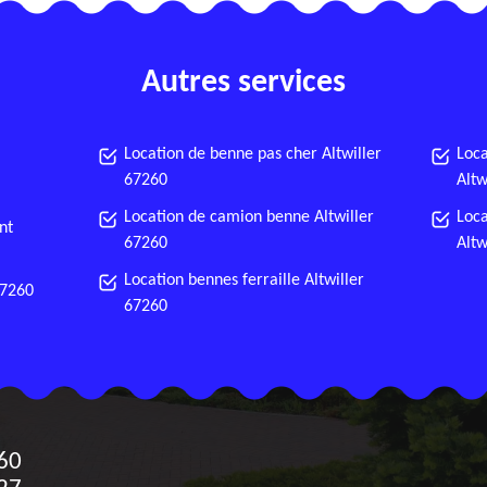
Autres services
Location de benne pas cher Altwiller
Loca
67260
Altw
Location de camion benne Altwiller
Loca
nt
67260
Altw
Location bennes ferraille Altwiller
67260
67260
60