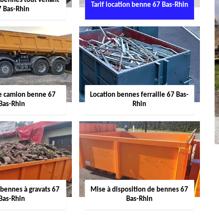
 bennes tout venant
Tarif location benne 67 Bas-Rhin
7 Bas-Rhin
de camion benne 67
Location bennes ferraille 67 Bas-
Bas-Rhin
Rhin
 bennes à gravats 67
Mise à disposition de bennes 67
Bas-Rhin
Bas-Rhin