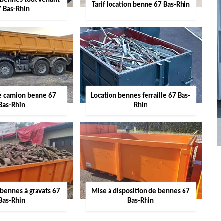
 bennes tout venant
Tarif location benne 67 Bas-Rhin
7 Bas-Rhin
de camion benne 67
Location bennes ferraille 67 Bas-
Bas-Rhin
Rhin
 bennes à gravats 67
Mise à disposition de bennes 67
Bas-Rhin
Bas-Rhin