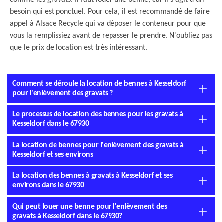
comme les gravats. Il faut louer une benne, car il s'agit d'un
besoin qui est ponctuel. Pour cela, il est recommandé de faire
appel à Alsace Recycle qui va déposer le conteneur pour que
vous la remplissiez avant de repasser le prendre. N'oubliez pas
que le prix de location est très intéressant.
Comment se déroule la location de bennes à Kesseldorf
pour l'enlèvement des gravats ?
Le processus de location des bennes pour les gravats à
Kesseldorf dans le 67930
La location de bennes pour l'enlèvement des gravats à
Kesseldorf et ses environs
La location des bennes à gravats à Kesseldorf et ses
environs dans le 67930
Qui peut louer une benne pour l'enlèvement des
gravats à Kesseldorf dans le 67930?