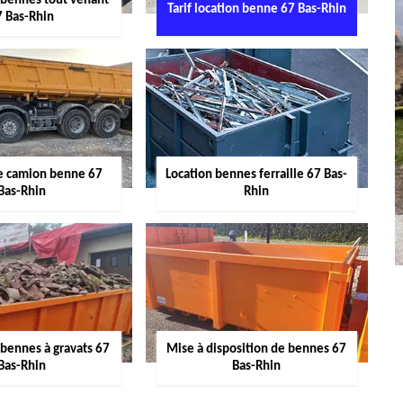
 bennes tout venant
Tarif location benne 67 Bas-Rhin
7 Bas-Rhin
de camion benne 67
Location bennes ferraille 67 Bas-
Bas-Rhin
Rhin
 bennes à gravats 67
Mise à disposition de bennes 67
Bas-Rhin
Bas-Rhin