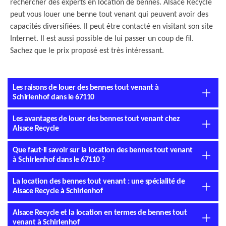
rechercher des experts en location de bennes. Alsace Recycle
peut vous louer une benne tout venant qui peuvent avoir des
capacités diversifiées. Il peut être contacté en visitant son site
Internet. Il est aussi possible de lui passer un coup de fil.
Sachez que le prix proposé est très intéressant.
Les raisons de louer des bennes tout venant à
Schirlenhof dans le 67110
Les avantages de louer des bennes tout venant chez
Alsace Recycle
Que faut-il savoir sur la location des bennes tout venant
à Schirlenhof dans le 67110 ?
La location des bennes tout venant : une spécialité de
Alsace Recycle à Schirlenhof
Alsace Recycle et la location en termes de bennes tout
venant à Schirlenhof