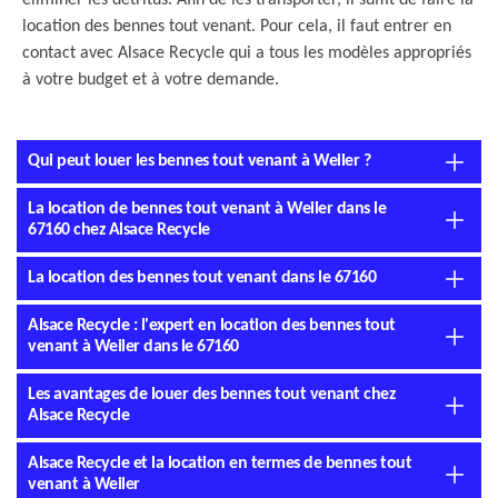
éliminer les détritus. Afin de les transporter, il suffit de faire la
location des bennes tout venant. Pour cela, il faut entrer en
contact avec Alsace Recycle qui a tous les modèles appropriés
à votre budget et à votre demande.
Qui peut louer les bennes tout venant à Weiler ?
La location de bennes tout venant à Weiler dans le
67160 chez Alsace Recycle
La location des bennes tout venant dans le 67160
Alsace Recycle : l'expert en location des bennes tout
venant à Weiler dans le 67160
Les avantages de louer des bennes tout venant chez
Alsace Recycle
Alsace Recycle et la location en termes de bennes tout
venant à Weiler