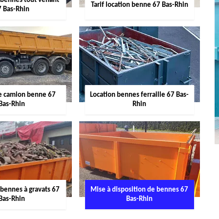
 bennes tout venant
Tarif location benne 67 Bas-Rhin
7 Bas-Rhin
de camion benne 67
Location bennes ferraille 67 Bas-
Bas-Rhin
Rhin
 bennes à gravats 67
Mise à disposition de bennes 67
Bas-Rhin
Bas-Rhin