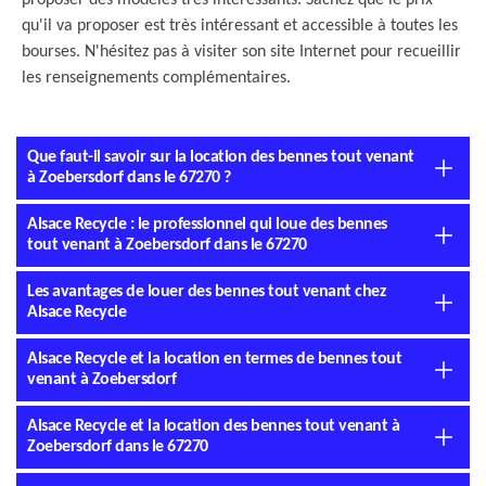
proposer des modèles très intéressants. Sachez que le prix
qu'il va proposer est très intéressant et accessible à toutes les
bourses. N'hésitez pas à visiter son site Internet pour recueillir
les renseignements complémentaires.
Que faut-il savoir sur la location des bennes tout venant
à Zoebersdorf dans le 67270 ?
Alsace Recycle : le professionnel qui loue des bennes
tout venant à Zoebersdorf dans le 67270
Les avantages de louer des bennes tout venant chez
Alsace Recycle
Alsace Recycle et la location en termes de bennes tout
venant à Zoebersdorf
Alsace Recycle et la location des bennes tout venant à
Zoebersdorf dans le 67270